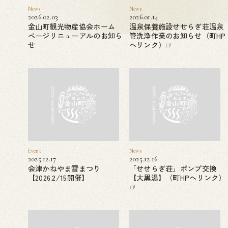
News
News
2026.02.03
2026.01.14
金山町観光物産協会ホーム
温泉保養施設せせらぎ荘温泉
ページリニューアルのお知ら
管洗浄作業のお知らせ（町HP
せ
へリンク）
Event
News
2025.12.17
2025.12.16
会津かねやま雪まつり
「せせらぎ荘」ポンプ交換
【2026.2/15開催】
【大黒湯】（町HPへリンク）