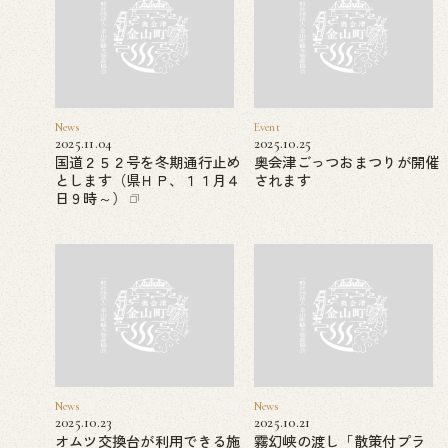
News
Event
2025.11.04
2025.10.25
国道２５２号を冬期通行止め
奥会津ごっつおまつりが開催
とします（県ＨＰ、１１月４
されます
日９時～）
News
News
2025.10.23
2025.10.21
オムツ交換台が利用できる施
霧幻峡の渡し「散策付プラ