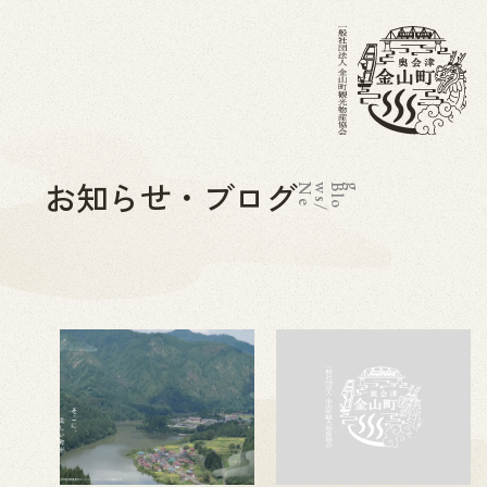
お知らせ・ブログ
N
e
w
s
/
B
l
o
g