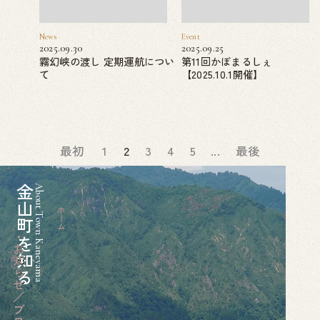
News
Event
2025.09.30
2025.09.25
霧幻峡の渡し 定期運航につい
第11回かぼまるしぇ
て
【2025.10.1開催】
最初
1
2
3
4
5
...
最後
金山町を知る
About Town Kaneyama
ホーム
お知らせ／ブログ