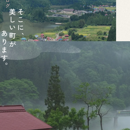
美
そ
し
こ
い
に
あ
町
、
り
が
ま
す
。