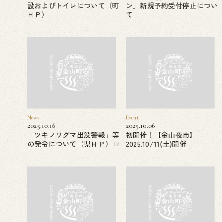
設およびトイレについて（町
ン」新規予約受付停止につい
ＨＰ）
て
News
Event
2025.10.16
2025.10.06
「ツキノワグマ出没警報」等
初開催！【金山夜市】
の発令について（県ＨＰ）
2025.10/11(土)開催