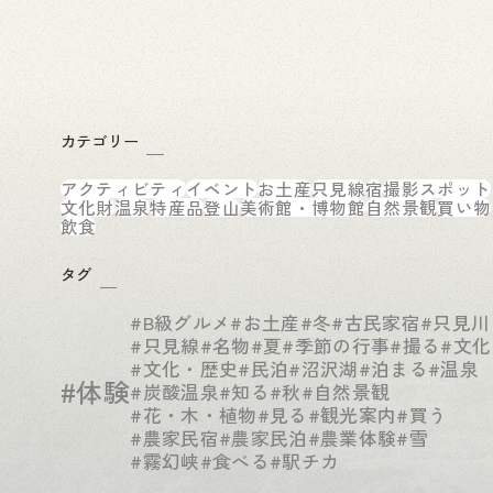
カテゴリー
アクティビティ
イベント
お土産
只見線
宿
撮影スポット
文化財
温泉
特産品
登山
美術館・博物館
自然景観
買い物
飲食
タグ
#B級グルメ
#お土産
#冬
#古民家宿
#只見川
#只見線
#名物
#夏
#季節の行事
#撮る
#文化
#文化・歴史
#民泊
#沼沢湖
#泊まる
#温泉
#体験
#炭酸温泉
#知る
#秋
#自然景観
#花・木・植物
#見る
#観光案内
#買う
#農家民宿
#農家民泊
#農業体験
#雪
#霧幻峡
#食べる
#駅チカ