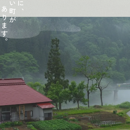
い
に
あ
町
、
り
が
ま
す
。