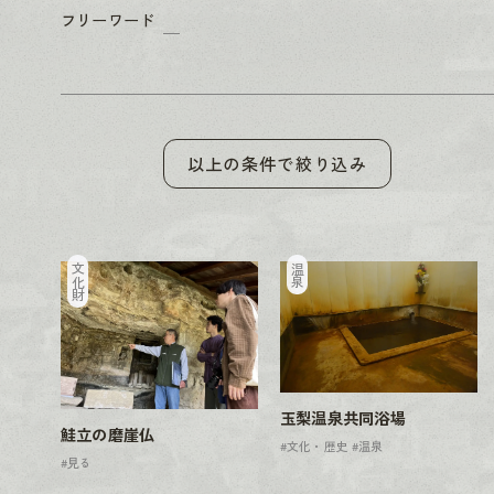
フリーワード
以上の条件で絞り込み
文化財
温泉
玉梨温泉共同浴場
鮭立の磨崖仏
#文化・歴史
#温泉
#見る