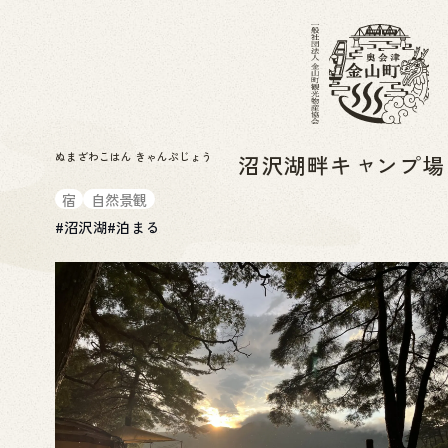
ぬまざわこはん きゃんぷじょう
沼沢湖畔キャンプ
宿
自然景観
#
沼沢湖
#
泊まる