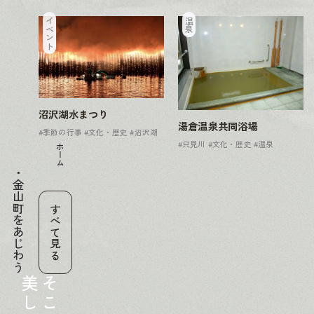
イベント
温泉
沼沢湖水まつり
湯倉温泉共同浴場
#季節の行事
#文化・歴史
#沼沢湖
#只見川
#文化・歴史
#温泉
ホーム
金山町をあじわう
すべて見る
美
そ
し
こ