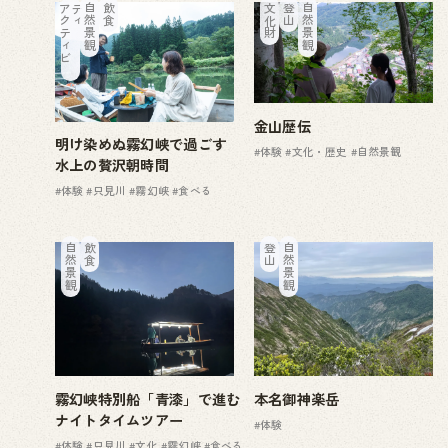
ア
ク
テ
ィ
ビ
テ
ィ
自然景観
飲食
文化財
登山
自然景観
金山歴伝
明け染めぬ霧幻峡で過ごす
#体験
#文化・歴史
#自然景観
水上の贅沢朝時間
#体験
#只見川
#霧幻峡
#食べる
自然景観
飲食
登山
自然景観
霧幻峡特別船「青漆」で進む
本名御神楽岳
ナイトタイムツアー
#体験
#体験
#只見川
#文化
#霧幻峡
#食べる