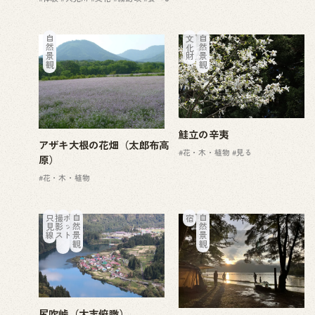
自然景観
文化財
自然景観
鮭立の辛夷
アザキ大根の花畑（太郎布高
#花・木・植物
#見る
原）
#花・木・植物
只見線
撮
影
ス
ポ
ッ
ト
自然景観
宿
自然景観
尻吹峠（大志俯瞰）