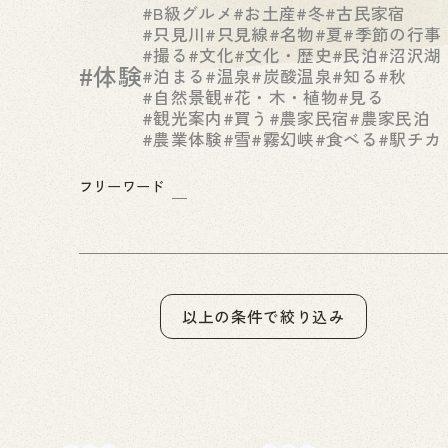
#B級グルメ
#お土産
#冬
#古民家宿
#只見川
#只見線
#名物
#夏
#季節の行事
#撮る
#文化
#文化・歴史
#民泊
#沼沢湖
#体験
#泊まる
#温泉
#炭酸温泉
#知る
#秋
#自然景観
#花・木・植物
#見る
#観光案内
#買う
#農家民宿
#農家民泊
#農業体験
#雪
#霧幻峡
#食べる
#駅チカ
フリーワード
以上の条件で絞り込み