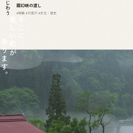
霧幻峡の渡し
#体験
#只見川
#文化・歴史
美
そ
し
こ
い
に
あ
町
、
り
が
ま
す
。