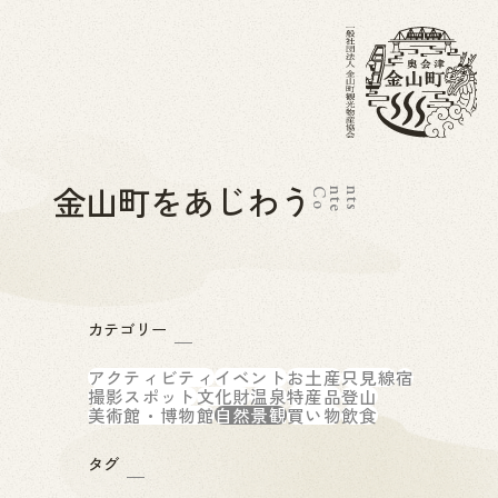
金山町をあじわう
C
o
n
t
e
n
t
s
カテゴリー
アクティビティ
イベント
お土産
只見線
宿
撮影スポット
文化財
温泉
特産品
登山
美術館・博物館
自然景観
買い物
飲食
タグ