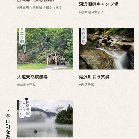
沼沢湖畔キャンプ場
#只見川
#只見線
#撮る
#見る
#沼沢湖
#泊まる
自然景観
自然景観
大塩天然炭酸場
滝沢川おう穴群
#体験
#見る
#自然景観
ホーム
ア
ク
テ
ィ
ビ
テ
ィ
自然景観
金山町をあじわう