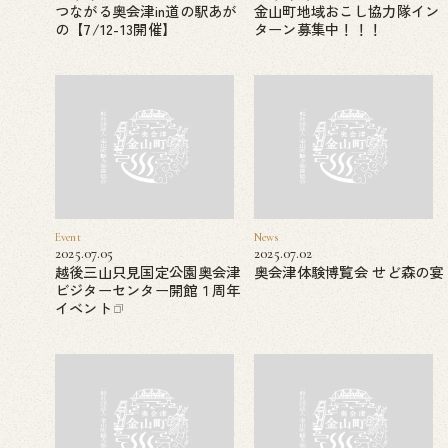
つながる奥会津in道の駅あが
金山町地域おこし協力隊イン
の【7/12-13開催】
ターン募集中！！！
Event
News
2025.07.05
2025.07.02
越後三山只見国定公園奥会津
奥会津体験博覧会 せど森の宴
ビジターセンター開館１周年
イベント