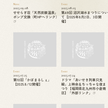
News
Event
2025.09.08
2025.08.03
せせらぎ荘「天然炭酸温泉」
第49回 沼沢湖水まつりについ
ポンプ交換（町HPへリンク）
て【2025年8月2日、3日開
催】
Event
Event
2025.07.25
2025.07.24
第10回「かぼまるしぇ」
ドラマ「あいせき列車只見
【2025.8/12開催】
線」上映会＆ちっちゃな夜ま
つり【福岡県北九州市小倉南
区】「外部リンク」