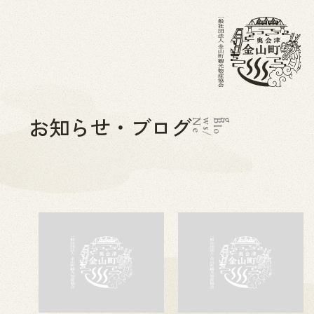
お知らせ・ブログ
N
e
w
s
/
B
l
o
g