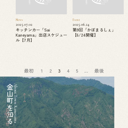
News
Event
2025.07.02
2025.06.24
キッチンカー「Sai
第9回「かぼまるしぇ」
Kaneyama」出店スケジュー
【6/24開催】
ル【7月】
最初
1
2
3
4
5
...
最後
金山町を知る
About Town Kaneyama
ホーム
お知らせ／ブログ