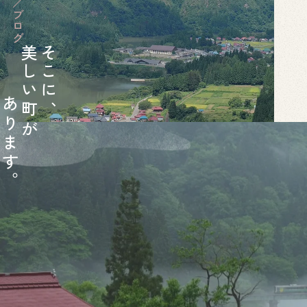
美
そ
し
こ
い
に
あ
町
、
り
が
ま
す
。