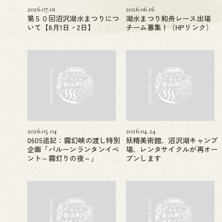
2026.07.01
2026.06.16
第５０回沼沢湖水まつりにつ
湖水まつり和舟レース出場
いて【8月1日・2日】
チーム募集！（HPリンク）
2026.05.04
2026.04.24
0605追記：霧幻峡の渡し特別
妖精美術館、沼沢湖キャンプ
企画「バルーンランタンイベ
場、レンタサイクルが再オー
ント～霧灯りの夜～」
プンします