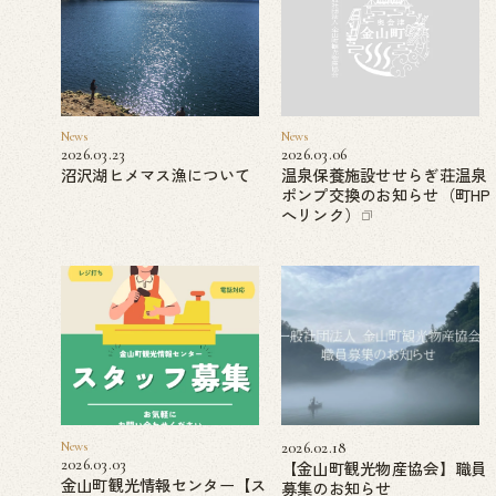
News
News
2026.03.23
2026.03.06
沼沢湖ヒメマス漁について
温泉保養施設せせらぎ荘温泉
ポンプ交換のお知らせ（町HP
へリンク）
News
2026.02.18
2026.03.03
【金山町観光物産協会】職員
金山町観光情報センター【ス
募集のお知らせ