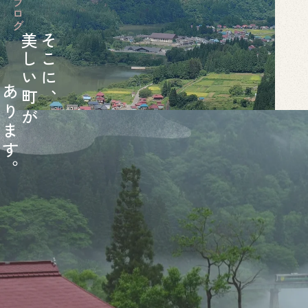
美
そ
し
こ
い
に
あ
町
、
り
が
ま
す
。