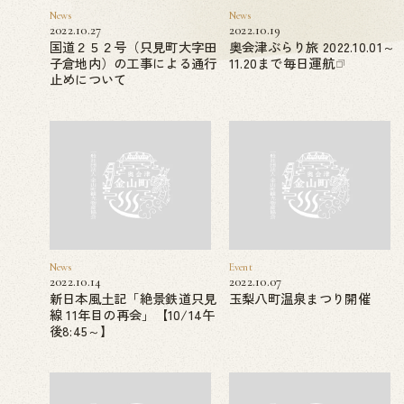
News
News
2022.10.27
2022.10.19
国道２５２号（只見町大字田
奥会津ぶらり旅 2022.10.01～
子倉地内）の工事による通行
11.20まで毎日運航
止めについて
News
Event
2022.10.14
2022.10.07
新日本風土記「絶景鉄道只見
玉梨八町温泉まつり開催
線 11年目の再会」【10/14午
後8:45～】