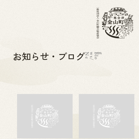
お知らせ・ブログ
N
e
w
s
/
B
l
o
g