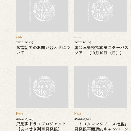
Other
News
2022.10.05
2022.10.05
お電話でのお問い合わせにつ
奥会津妖怪探索モニターバス
いて
ツアー【10月16日（日）】
News
News
2022.09.29
2022.09.16
只見線ドラマプロジェクト
「トヨタレンタリース福島」
【あいせき列車只見線】
只見線再開通55キャンペーン