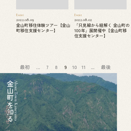
Event
Event
2022.08.09
2022.08.02
金山町移住体験ツアー【金山
「只見線から紐解く 金山町の
町移住支援センター】
100年」展開催中【金山町移
住支援センター】
最初
...
7
8
9
10
11
...
最後
金山町を知る
About Town Kaneyama
ホーム
お知らせ／ブログ