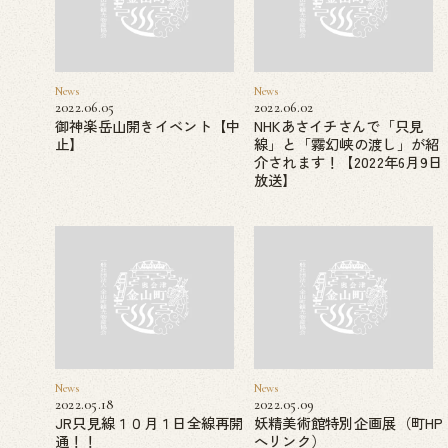
News
News
2022.06.05
2022.06.02
御神楽岳山開きイベント【中
NHKあさイチさんで「只見
止】
線」と「霧幻峡の渡し」が紹
介されます！【2022年6月9日
放送】
News
News
2022.05.18
2022.05.09
JR只見線１０月１日全線再開
妖精美術館特別企画展（町HP
通！！
へリンク）