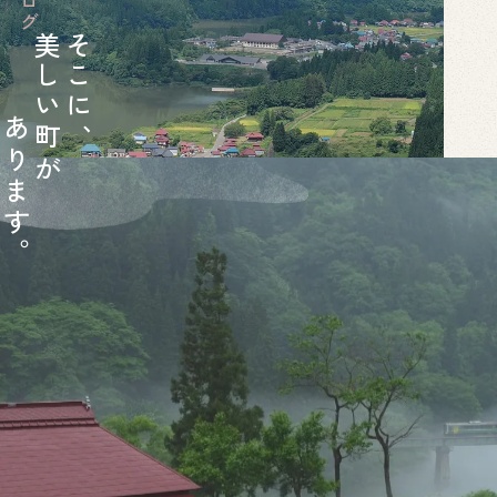
美
そ
し
こ
い
に
あ
町
、
り
が
ま
す
。