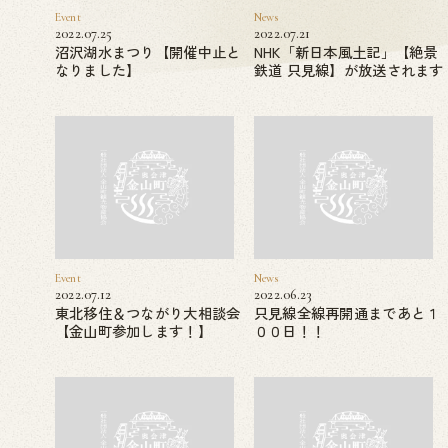
Event
News
2022.07.25
2022.07.21
沼沢湖水まつり【開催中止と
NHK「新日本風土記」【絶景
なりました】
鉄道 只見線】が放送されます
Event
News
2022.07.12
2022.06.23
東北移住＆つながり大相談会
只見線全線再開通まであと１
【金山町参加します！】
００日！！