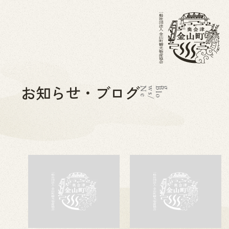
お知らせ・ブログ
N
e
w
s
/
B
l
o
g