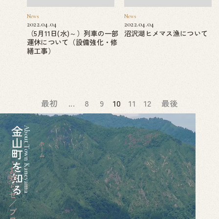
News
News
2022.04.04
2022.04.04
（5月11日(水)～）列車の一部
沼沢湖ヒメマス漁について
運休について（設備強化・修
繕工事）
最初
...
8
9
10
11
12
最後
金山町を知る
About Town Kaneyama
ホーム
お知らせ／ブログ