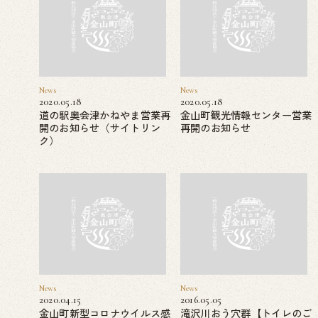
News
News
2020.05.18
2020.05.18
道の駅奥会津かねやま営業再
金山町観光情報センター営業
開のお知らせ（サイトリン
再開のお知らせ
ク）
News
News
2020.04.15
2016.05.05
金山町新型コロナウイルス感
滝沢川おう穴群【トイレのご