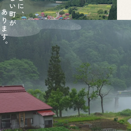
い
に
あ
町
、
り
が
ま
す
。