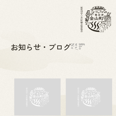
お知らせ・ブログ
N
e
w
s
/
B
l
o
g