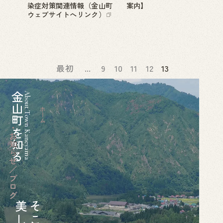
染症対策関連情報（金山町
案内】
ウェブサイトへリンク）
最初
...
9
10
11
12
13
金山町を知る
About Town Kaneyama
ホーム
お知らせ／ブログ
美
そ
し
こ